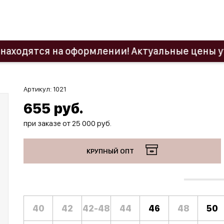
ся на оформлении! Актуальные цены уточняйт
Артикул:
1021
655
руб.
при заказе от 25 000 руб.
КРУПНЫЙ ОПТ
40
42
42-48
44
46
48
50