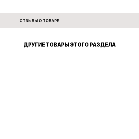
ОТЗЫВЫ О ТОВАРЕ
личивается длина изделия
ами
ДРУГИЕ ТОВАРЫ ЭТОГО РАЗДЕЛА
ративные пуговицы
, не отбеливать, гладить при максимальной температуре 200°C
едено
джера