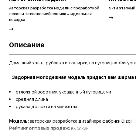
Авторская разработка модели с проработкой
5-ти этапный
лекал и технологией пошива = идеальная
посадка
Описание
Домашний халат-рубашка из кулирки, на пуговицах. Фигурн
Задорная молодежная модель придаст вам шарма и
отложной воротник, украшенный пуговицами
средняя длина
рукава до локтя на манжетах
Модель:
авторская разработка дизайнера фабрики Dizoli
Рейтинг оптовых продаж:
высокий
Сезон продаж:
с февраля по сентябрь, в наличии круглый 