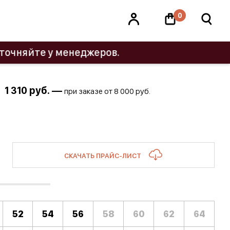
0
е у менеджеров.
1 310
руб. —
при заказе от 8 000 руб.
СКАЧАТЬ ПРАЙС-ЛИСТ
52
54
56
58
60
62
64