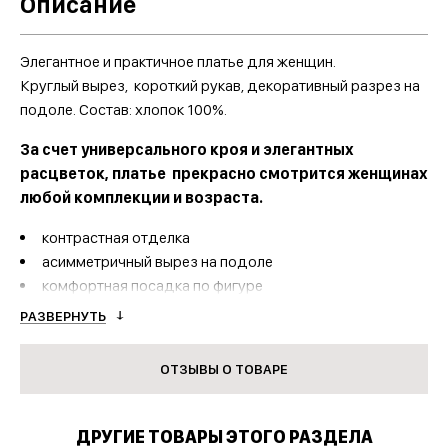
Описание
Элегантное и практичное платье для женщин.
Круглый вырез, короткий рукав, декоративный разрез на
подоле. Состав: хлопок 100%.
За счет универсального кроя и элегантных
расцветок, платье прекрасно смотрится женщинах
любой комплекции и возраста.
контрастная отделка
асимметричный вырез на подоле
комфортная посадка по фигуре
РАЗВЕРНУТЬ
Модель:
авторская разработка дизайнера фабрики
Dizoli
ОТЗЫВЫ О ТОВАРЕ
Рейтинг оптовых продаж:
высокий
Сезон продаж:
с февраля по сентябрь, в наличии
круглый год
ДРУГИЕ ТОВАРЫ ЭТОГО РАЗДЕЛА
Расцветки:
различные, до 5 вариантов единовременно