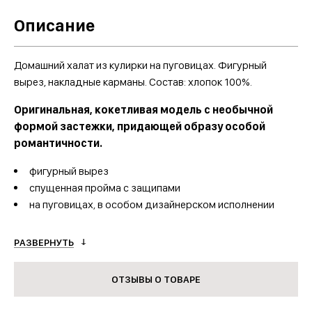
Описание
Домашний халат из кулирки на пуговицах. Фигурный
вырез, накладные карманы. Состав: хлопок 100%.
Оригинальная, кокетливая модель с необычной
формой застежки, придающей образу особой
романтичности.
фигурный вырез
спущенная пройма с защипами
на пуговицах, в особом дизайнерском исполнении
Модель:
авторская разработка дизайнера фабрики
РАЗВЕРНУТЬ
Dizoli
Рейтинг оптовых продаж:
высокий
ОТЗЫВЫ О ТОВАРЕ
Сезон продаж:
с февраля по сентябрь, в наличии
круглый год