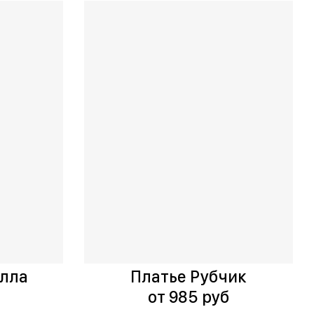
елла
Платье Рубчик
б
от 985 руб