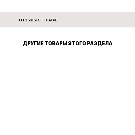
личивается длина изделия
ОТЗЫВЫ О ТОВАРЕ
ДРУГИЕ ТОВАРЫ ЭТОГО РАЗДЕЛА
блузе
, не отбеливать, гладить при максимальной температуре 200°C
едено
джера