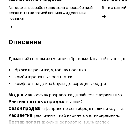
Авторская разработка модели с проработкой
5-ти этапный
лекал и технологией пошива = идеальная
посадка
Описание
Домашний костюм из кулирки с брюками. Круглый вырез, дв
брюки на резинке, удобная посадка
комбинированные расцветки
комфортная длина блузы до середины бедра
Модель:
авторская разработка дизайнера фабрики Dizoli
Рейтинг оптовых продаж:
высокий
Сезон продаж:
с февраля по сентябрь, в наличии круглый
Расцветки:
различные, до 5 вариантов единовременно
Состав полотна:
кулирное полотно, 100% хлопок