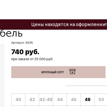
Цены находятся на оформлении! Актуал
бель
Артикул:
0935
740
руб.
при заказе от 25 000 руб.
КРУПНЫЙ ОПТ
40
42
42-48
44
46
48
50